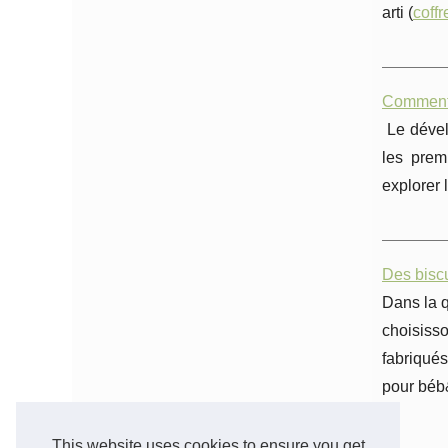
arti (
coffr
Comment u
Le dévelo
les prem
explorer 
Des biscu
Dans la q
choisisso
fabriqués
pour béb
This website uses cookies to ensure you get