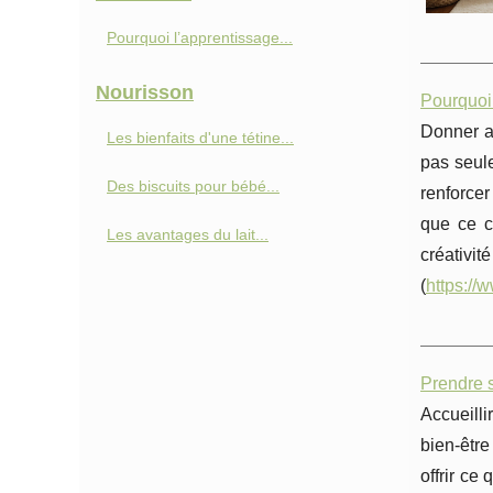
Pourquoi l’apprentissage...
Nourisson
Pourquoi 
Donner au
Les bienfaits d'une tétine...
pas seule
Des biscuits pour bébé...
renforcer
que ce c
Les avantages du lait...
créati
(
https://
Prendre 
Accueilli
bien-être
offrir ce