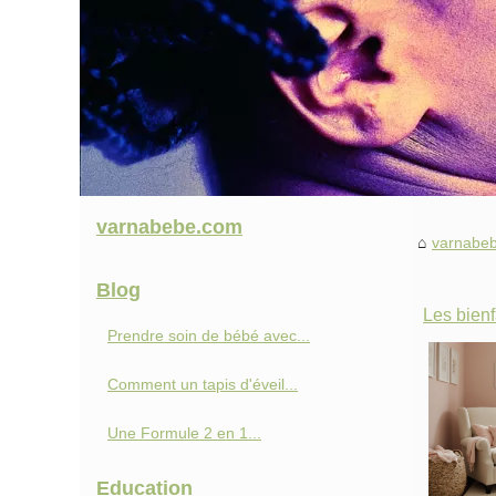
varnabebe.com
varnabe
Blog
Les bienf
Prendre soin de bébé avec...
Comment un tapis d'éveil...
Une Formule 2 en 1...
Education